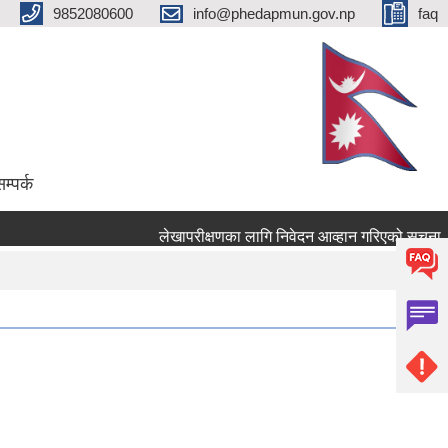
9852080600
info@phedapmun.gov.np
faq
म्पर्क
लेखापरीक्षणका लागि निवेदन आव्हान गरिएको सूचना ।