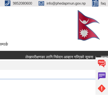
9852080600
info@phedapmun.gov.np
faq
म्पर्क
लेखापरीक्षणका लागि निवेदन आव्हान गरिएको सूचना ।
सामुदाय