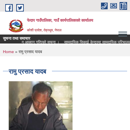
Skip to main content
फेदाप गाउँपालिका, गाउँ कार्यपालिकाको कार्यालय
कोशी प्रदेश, तेह्रथुम, नेपाल
सुचना तथा समाचार
का लागि निवेदन आव्हान गरिएको सूचना ।
सामुदायिक सिकाई केन्द्रमा सामुदायिक परिचालक
You are here
Home
» रामु प्रसाद यादब
रामु प्रसाद यादब