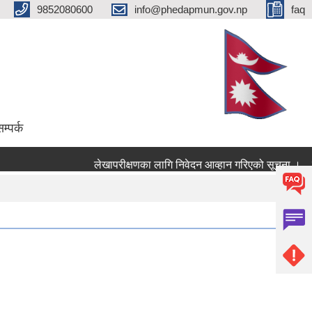
9852080600
info@phedapmun.gov.np
faq
म्पर्क
लेखापरीक्षणका लागि निवेदन आव्हान गरिएको सूचना ।
सामुदा