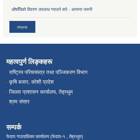
औषधििको विवरण उपलव्ध गराउने वारे - अत्यन्त जरुरी
more
महत्वपुर्ण लिङ्कहरू
राष्‍ट्रिय परिचयपत्र तथा पञ्जिकरण विभाग
कृषि बजार, कोशी प्रदेश
जिल्ला प्रशासन कार्यालय, तेह्रथुम
श्रम संसार
सम्पर्क
फेदाप गाउपालिका कार्यालय (फेदाप-१ , तेह्रथुम)