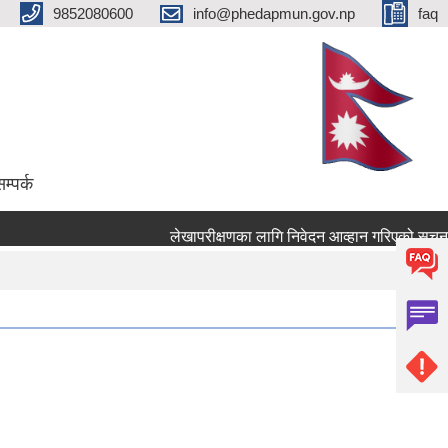
9852080600
info@phedapmun.gov.np
faq
म्पर्क
लेखापरीक्षणका लागि निवेदन आव्हान गरिएको सूचना ।