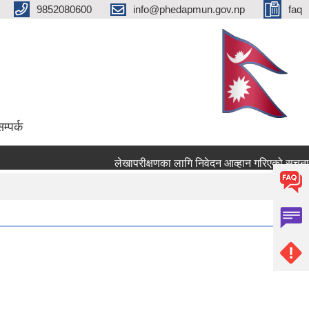
9852080600
info@phedapmun.gov.np
faq
म्पर्क
लेखापरीक्षणका लागि निवेदन आव्हान गरिएको सूचना ।