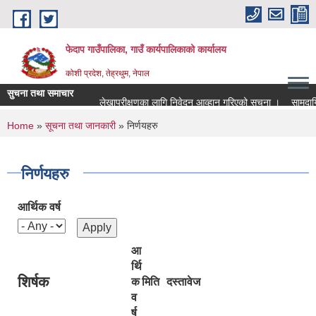
Skip to main content
फेदाप गाउँपालिका, गाउँ कार्यपालिकाको कार्यालय
कोशी प्रदेश, तेह्रथुम, नेपाल
सुचना तथा समाचार
लेखापरीक्षणका लागि निवेदन आव्हान गरिएको सूचना ।
सामुदायिक
You are here
Home
»
सूचना तथा जानकारी
» निर्णयहरु
निर्णयहरु
आर्थिक वर्ष
आ
र्थि
शिर्षक
क
मिति
दस्तावेज
व
र्ष